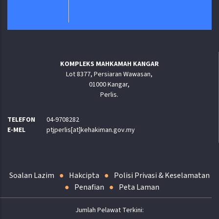
KOMPLEKS MAHKAMAH KANGAR
Lot 8377, Persiaran Wawasan,
01000 Kangar,
Perlis.
TELEFON
04-9708282
E-MEL
ptjperlis[at]kehakiman.gov.my
Soalan Lazim
Hakcipta
Polisi Privasi & Keselamatan
Penafian
Peta Laman