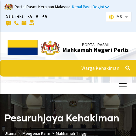
Langkau
Portal Rasmi Kerajaan Malaysia
Kenal Pasti Begini
ke
Saiz Teks :
-A
A
+A
MS
Sena
kandungan
utama
PORTAL RASMI
Mahkamah Negeri Perlis
Warga Kehakiman
Pesuruhjaya Kehakiman
Utama
Mengenai Kami
Mahkamah Tinggi