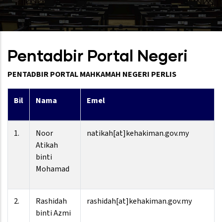
Pentadbir Portal Negeri
PENTADBIR PORTAL
MAHKAMAH NEGERI PERLIS
Bil
Nama
Emel
1.
Noor
natikah[at]kehakiman.gov.my
Atikah
binti
Mohamad
2.
Rashidah
rashidah[at]kehakiman.gov.my
binti Azmi