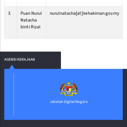
3.
Puan Nurul
nurulnatasha[at]kehakiman.gov.my
Natasha
binti Rizal
AGENSI KERAJAAN
Jabatan Digital Negara