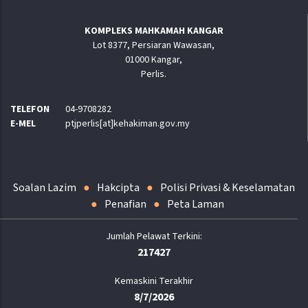
KOMPLEKS MAHKAMAH KANGAR
Lot 8377, Persiaran Wawasan,
01000 Kangar,
Perlis.
TELEFON
04-9708282
E-MEL
ptjperlis[at]kehakiman.gov.my
Soalan Lazim
Hakcipta
Polisi Privasi & Keselamatan
Penafian
Peta Laman
217427
Kemaskini Terakhir
8/7/2026