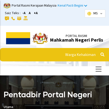
Langkau
Portal Rasmi Kerajaan Malaysia
Kenal Pasti Begini
ke
Saiz Teks :
-A
A
+A
MS
Sena
kandungan
utama
PORTAL RASMI
Mahkamah Negeri Perlis
Warga Kehakiman
Pentadbir Portal Negeri
Utama