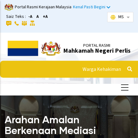
Langkau
Portal Rasmi Kerajaan Malaysia
Kenal Pasti Begini
ke
Saiz Teks :
-A
A
+A
MS
Sena
kandungan
utama
PORTAL RASMI
Mahkamah Negeri Perlis
Warga Kehakiman
Arahan Amalan
Berkenaan Mediasi