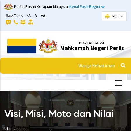
Langkau
Portal Rasmi Kerajaan Malaysia
Kenal Pasti Begini
ke
Saiz Teks :
-A
A
+A
MS
Sena
kandungan
utama
PORTAL RASMI
Mahkamah Negeri Perlis
Warga Kehakiman
Visi, Misi, Moto dan Nilai
Utama