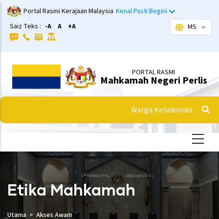
Langkau
Portal Rasmi Kerajaan Malaysia
Kenal Pasti Begini
ke
Saiz Teks :
-A
A
+A
MS
Sena
kandungan
utama
PORTAL RASMI
Mahkamah Negeri Perlis
Warga Kehakiman
Etika Mahkamah
Utama
Akses Awam