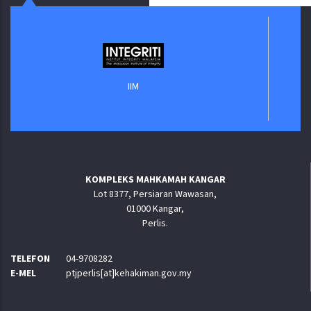
Jabatan Di
IIM
KOMPLEKS MAHKAMAH KANGAR
Lot 8377, Persiaran Wawasan,
01000 Kangar,
Perlis.
TELEFON
04-9708282
E-MEL
ptjperlis[at]kehakiman.gov.my