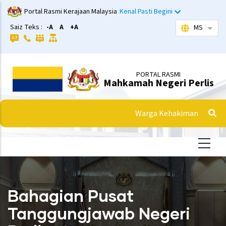
Langkau
Portal Rasmi Kerajaan Malaysia
Kenal Pasti Begini
ke
Saiz Teks :
-A
A
+A
MS
Sena
kandungan
utama
PORTAL RASMI
Mahkamah Negeri Perlis
Warga Kehakiman
Bahagian Pusat
Tanggungjawab Negeri