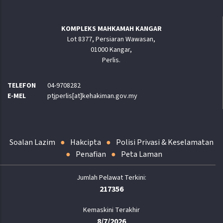
KOMPLEKS MAHKAMAH KANGAR
Lot 8377, Persiaran Wawasan,
01000 Kangar,
Perlis.
TELEFON
04-9708282
E-MEL
ptjperlis[at]kehakiman.gov.my
Soalan Lazim
Hakcipta
Polisi Privasi & Keselamatan
Penafian
Peta Laman
217356
Kemaskini Terakhir
8/7/2026