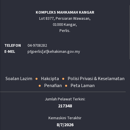
KOMPLEKS MAHKAMAH KANGAR
Lot 8377, Persiaran Wawasan,
01000 Kangar,
Perlis.
TELEFON
04-9708282
E-MEL
ptjperlis[at]kehakiman.gov.my
Soalan Lazim
Hakcipta
Polisi Privasi & Keselamatan
Penafian
Peta Laman
217348
Kemaskini Terakhir
8/7/2026