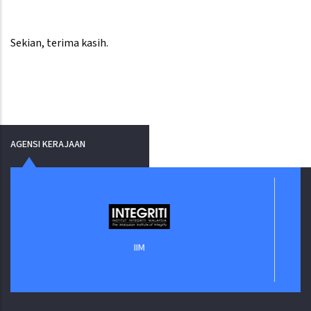
Sekian, terima kasih.
AGENSI KERAJAAN
J
IIM