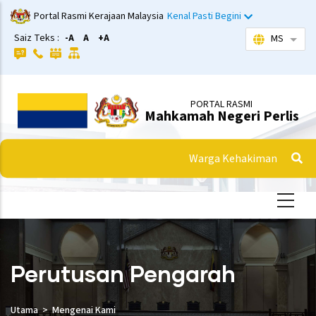
Langkau
Portal Rasmi Kerajaan Malaysia
Kenal Pasti Begini
ke
Saiz Teks :
-A
A
+A
MS
Sena
kandungan
utama
PORTAL RASMI
Mahkamah Negeri Perlis
Warga Kehakiman
Perutusan Pengarah
Utama
Mengenai Kami