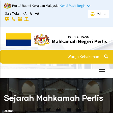
Langkau
Portal Rasmi Kerajaan Malaysia
Kenal Pasti Begini
ke
Saiz Teks :
-A
A
+A
MS
Sena
kandungan
utama
PORTAL RASMI
Mahkamah Negeri Perlis
Warga Kehakiman
Sejarah Mahkamah Perlis
Utama