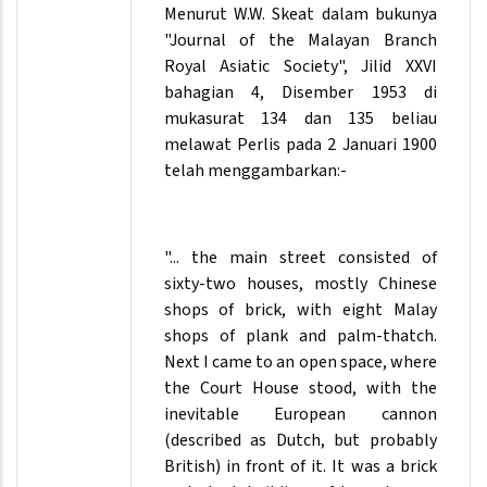
Menurut W.W. Skeat dalam bukunya
"Journal of the Malayan Branch
Royal Asiatic Society", Jilid XXVI
bahagian 4, Disember 1953 di
mukasurat 134 dan 135 beliau
melawat Perlis pada 2 Januari 1900
telah menggambarkan:-
"... the main street consisted of
sixty-two houses, mostly Chinese
shops of brick, with eight Malay
shops of plank and palm-thatch.
Next I came to an open space, where
the Court House stood, with the
inevitable European cannon
(described as Dutch, but probably
British) in front of it. It was a brick