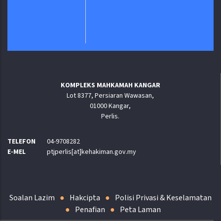
KOMPLEKS MAHKAMAH KANGAR
Lot 8377, Persiaran Wawasan,
01000 Kangar,
Perlis.
TELEFON
04-9708282
E-MEL
ptjperlis[at]kehakiman.gov.my
Soalan Lazim
Hakcipta
Polisi Privasi & Keselamatan
Penafian
Peta Laman