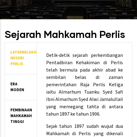
Sejarah Mahkamah Perlis
LATARBELAKANG
Detik-detik sejarah perkembangan
NEGERI
Pentadbiran Kehakiman di Perlis
PERLIS
telah bermula pada akhir abad ke
sembilan belas di zaman
ERA
pemerintahan Raja Perlis Ketiga
MODEN
iaitu Almarhum Tuanku Syed Safi
Ibni Almarhum Syed Alwi Jamalullail
yang memegang tahta di antara
PEMBINAAN
tahun 1897 ke tahun 1906.
MAHKAMAH
TINGGI
Sejak tahun 1897 sudah wujud dua
Mahkamah di Perlis yang dikenali