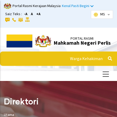
Langkau
Portal Rasmi Kerajaan Malaysia
Kenal Pasti Begini
ke
Saiz Teks :
-A
A
+A
MS
Sena
kandungan
utama
PORTAL RASMI
Mahkamah Negeri Perlis
Warga Kehakiman
Direktori
Utama