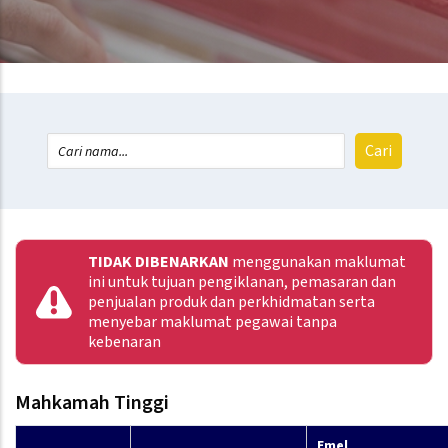
TIDAK DIBENARKAN
menggunakan maklumat
ini untuk tujuan pengiklanan, pemasaran dan
penjualan produk dan perkhidmatan serta
menyebar maklumat pegawai tanpa
kebenaran
Mahkamah Tinggi
Emel