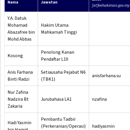
Nama
Jawatan
[at]kehakiman.gov.my
Y.A. Datuk
Mohamad
Hakim Utama
Abazafree bin
Mahkamah Tinggi
Mohd Abbas
Penolong Kanan
Kosong
Pendaftar L10
Anis Farhana
Setiausaha Pejabat N6
anisfarhana.su
Binti Radzi
(TBK1)
Nur Zafina
Nadzira Bt
Jurubahasa LA1
nzafina
Zakaria
Pembantu Tadbir
Hadi Yasmin
(Perkeranian/Operasi)
hadiyasmin
bin Hamid