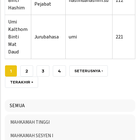
Binti
haslindahashim.su
112
Pejabat
Hashim
Umi
Kalthom
Binti
Jurubahasa
umi
221
Mat
Daud
SEMASA
1
HALAMAN
2
HALAMAN
3
HALAMAN
4
SETERUSNYA
SETERUSNYA ›
HALAMAN
HALAMAN
TERAKHIR
TERAKHIR »
HALAMAN
SEMUA
Menu
MAHKAMAH TINGGI
Directory
MAHKAMAH SESYEN I