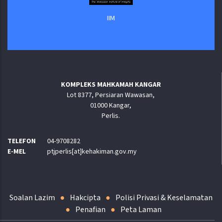
IIM
KOMPLEKS MAHKAMAH KANGAR
Lot 8377, Persiaran Wawasan,
01000 Kangar,
Perlis.
TELEFON
04-9708282
E-MEL
ptjperlis[at]kehakiman.gov.my
Soalan Lazim
Hakcipta
Polisi Privasi & Keselamatan
Penafian
Peta Laman