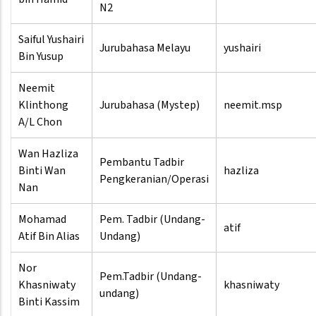
N2
Saiful Yushairi
Jurubahasa Melayu
yushairi
Bin Yusup
Neemit
Klinthong
Jurubahasa (Mystep)
neemit.msp
A/L Chon
Wan Hazliza
Pembantu Tadbir
Binti Wan
hazliza
Pengkeranian/Operasi
Nan
Mohamad
Pem. Tadbir (Undang-
atif
Atif Bin Alias
Undang)
Nor
Pem.Tadbir (Undang-
Khasniwaty
khasniwaty
undang)
Binti Kassim