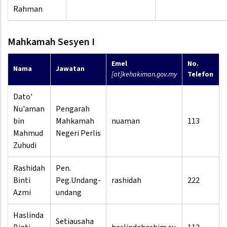
Rahman
Mahkamah Sesyen I
Emel
No.
Nama
Jawatan
[at]kehakiman.gov.my
Telefon
Dato'
Nu'aman
Pengarah
bin
Mahkamah
nuaman
113
Mahmud
Negeri Perlis
Zuhudi
Rashidah
Pen.
Binti
Peg.Undang-
rashidah
222
Azmi
undang
Haslinda
Setiausaha