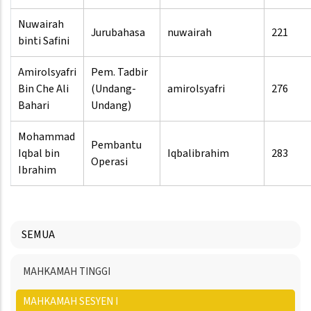
Nuwairah
Jurubahasa
nuwairah
221
binti Safini
Amirolsyafri
Pem. Tadbir
Bin Che Ali
(Undang-
amirolsyafri
276
Bahari
Undang)
Mohammad
Pembantu
Iqbal bin
Iqbalibrahim
283
Operasi
Ibrahim
SEMUA
Menu
MAHKAMAH TINGGI
Directory
MAHKAMAH SESYEN I