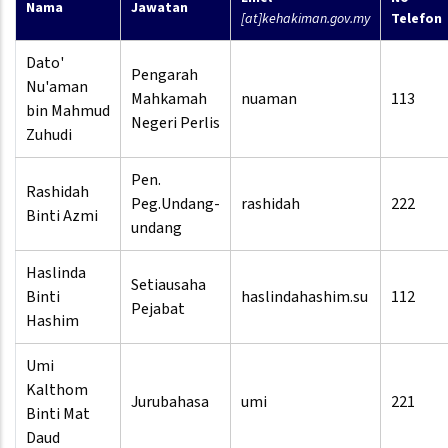
Nama
Jawatan
[at]kehakiman.gov.my
Telefon
Dato'
Pengarah
Nu'aman
Mahkamah
nuaman
113
bin Mahmud
Negeri Perlis
Zuhudi
Pen.
Rashidah
Peg.Undang-
rashidah
222
Binti Azmi
undang
Haslinda
Setiausaha
Binti
haslindahashim.su
112
Pejabat
Hashim
Umi
Kalthom
Jurubahasa
umi
221
Binti Mat
Daud