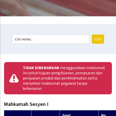
TIDAK DIBENARKAN
menggunakan maklumat
ini untuk tujuan pengiklanan, pemasaran dan
penjualan produk dan perkhidmatan serta
menyebar maklumat pegawai tanpa
kebenaran
Mahkamah Sesyen I
Emel
No