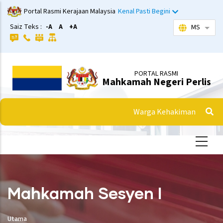
Langkau
Portal Rasmi Kerajaan Malaysia
Kenal Pasti Begini
ke
Saiz Teks :
-A
A
+A
MS
Sena
kandungan
utama
PORTAL RASMI
Mahkamah Negeri Perlis
Warga Kehakiman
Mahkamah Sesyen I
Utama