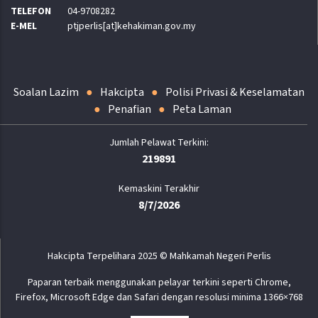
TELEFON
04-9708282
E-MEL
ptjperlis[at]kehakiman.gov.my
Soalan Lazim
Hakcipta
Polisi Privasi & Keselamatan
Penafian
Peta Laman
219891
Kemaskini Terakhir
8/7/2026
Hakcipta Terpelihara 2025 © Mahkamah Negeri Perlis
Paparan terbaik menggunakan pelayar terkini seperti Chrome,
Firefox, Microsoft Edge dan Safari dengan resolusi minima 1366×768