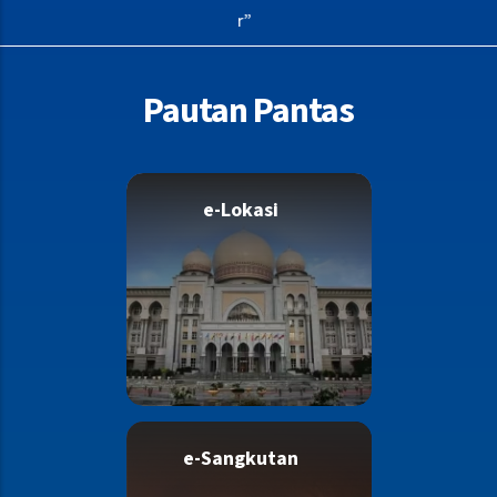
as Bail Counter closes earlier”
Pautan Pantas
e-Lokasi
e-Sangkutan