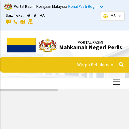
Langkau
Portal Rasmi Kerajaan Malaysia
Kenal Pasti Begini
ke
Saiz Teks :
-A
A
+A
MS
Sena
kandungan
utama
PORTAL RASMI
Mahkamah Negeri Perlis
Warga Kehakiman