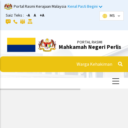
Langkau
Portal Rasmi Kerajaan Malaysia
Kenal Pasti Begini
ke
Saiz Teks :
-A
A
+A
MS
Sena
kandungan
utama
PORTAL RASMI
Mahkamah Negeri Perlis
Warga Kehakiman