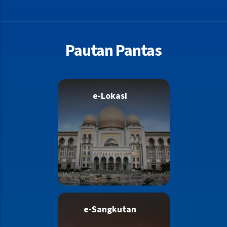
as Bail Counter closes earlier”
Pautan Pantas
e-Lokasi
e-Sangkutan