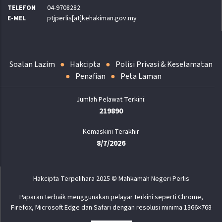
TELEFON
04-9708282
E-MEL
ptjperlis[at]kehakiman.gov.my
Soalan Lazim
Hakcipta
Polisi Privasi & Keselamatan
Penafian
Peta Laman
219890
Kemaskini Terakhir
8/7/2026
Hakcipta Terpelihara 2025 © Mahkamah Negeri Perlis
Paparan terbaik menggunakan pelayar terkini seperti Chrome,
Firefox, Microsoft Edge dan Safari dengan resolusi minima 1366×768