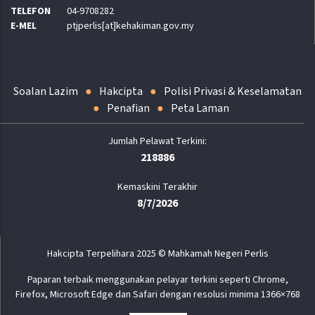
TELEFON
04-9708282
E-MEL
ptjperlis[at]kehakiman.gov.my
Soalan Lazim
Hakcipta
Polisi Privasi & Keselamatan
Penafian
Peta Laman
218886
Kemaskini Terakhir
8/7/2026
Hakcipta Terpelihara 2025 © Mahkamah Negeri Perlis
Paparan terbaik menggunakan pelayar terkini seperti Chrome,
Firefox, Microsoft Edge dan Safari dengan resolusi minima 1366×768