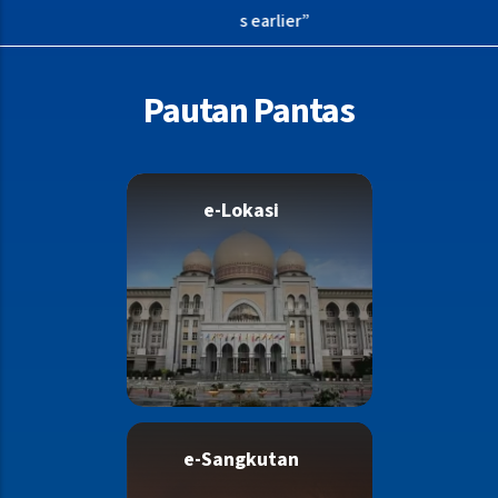
as Bail Counter closes earlier”
Pautan Pantas
e-Lokasi
e-Sangkutan