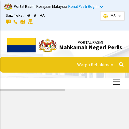
Langkau
Portal Rasmi Kerajaan Malaysia
Kenal Pasti Begini
ke
Saiz Teks :
-A
A
+A
MS
Sena
kandungan
utama
PORTAL RASMI
Mahkamah Negeri Perlis
Warga Kehakiman